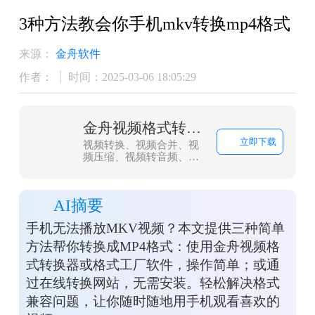
3种方法教会你手机mkv转换mp4格式
来源：
金舟软件
作者：
时间：2025-03-06 18:05:29
金舟视频格式转换器
立即下载
视频转换、视频合并、视
频压缩、视频转音频、音
频转视频、视频分割、视
频剪辑、视频倒放、视频
调速、视频转图片、GIF转
AI摘要
图片、视频旋转，支持
mov、mkv、3gp、avi、
手机无法播放MKV视频？本文提供三种简单
flv、gif、mkv、mov、
mp4、mgp、rmvb、swf、
方法帮你转换成MP4格式：使用金舟视频格
vob、wmv等多种音视频
式转换器或格式工厂软件，操作简单；或通
格式相互转换
过在线转换网站，无需安装。轻松解决格式
兼容问题，让你随时随地用手机观看喜欢的