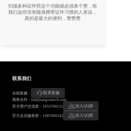
作为一个数学老师，个人觉得手机上安装一
个扫描助手很有必要，方便我们快捷地记录
管理自己的各种文档，包括课本、笔记和白
板讨论等。这款扫描软件扫描出来的内容特
别清晰，可以解决很多身边的问题！
联系我们
联系客服
在线客服：
商务合作：bd@jiangxiatech.com
加入QQ群
官方用户交流群：1053780121
加入QQ群
官方会员服务群：1087690342