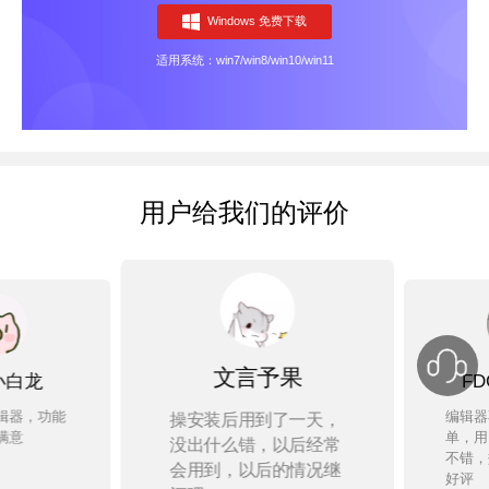
Windows 免费下载
适用系统：win7/win8/win10/win11
用户给我们的评价
文言予果
白龙
FD
器，功能
编辑器
操安装后用到了一天，
意
单，用
没出什么错，以后经常
不错，
会用到，以后的情况继
好评