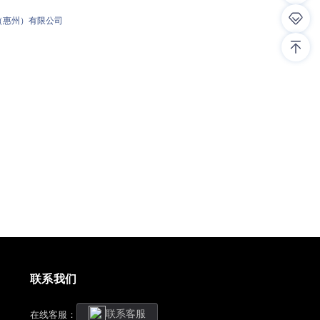
（惠州）有限公司
联系我们
联系客服
在线客服：