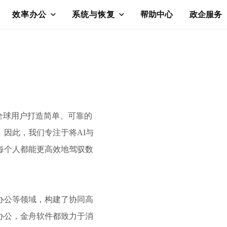
效率办公
系统与恢复
帮助中心
政企服务
全球用户打造简单、可靠的
因此，我们专注于将AI与
每个人都能更高效地驾驭数
办公等领域，构建了协同高
办公，金舟软件都致力于消