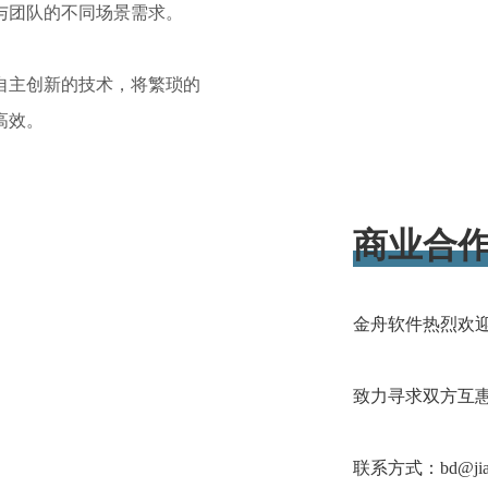
与团队的不同场景需求。
自主创新的技术，将繁琐的
高效。
商业合
金舟软件热烈欢
致力寻求双方互
联系方式：bd@jiang