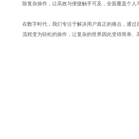
除复杂操作，让高效与便捷触手可及，全面覆盖个人
在数字时代，我们专注于解决用户真正的痛点，通过
流程变为轻松的操作，让复杂的世界因此变得简单、