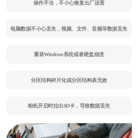
操作不当，不小心恢复出厂设置
电脑上有很多重要的资料，感谢金舟数据恢
复软件帮我早找回了数据，值得推荐使用！
电脑数据不小心丢失，视频、文件、音频等数据丢失
猫球捡回来了
重装Windows系统或者硬盘崩溃
分区结构碎片化或分区结构表无效
平时没有备份的习惯，这下
好了
相机开启时拉出SD卡，导致数据丢失
多亏了这个恢复软件，要不然我的作品就完
啦，同事推荐使用的，真心不错！
Cu落叶