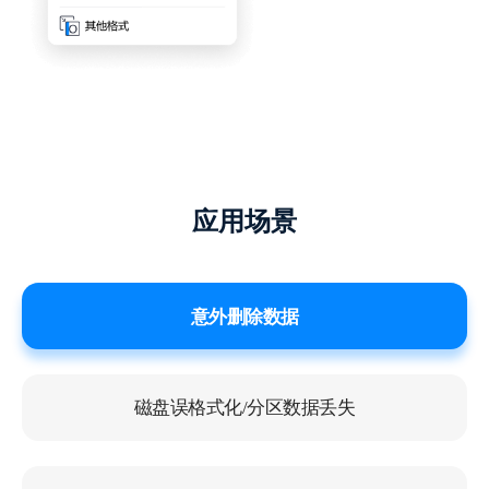
第一次使用，真的很靠谱
因为数据删除造成非常大的焦虑，第一次使
应用场景
用这种恢复软件，没有想象中差，都恢复回
来了，很开心。
糖炒板栗
意外删除数据
磁盘误格式化/分区数据丢失
是个特别不错的恢复软件