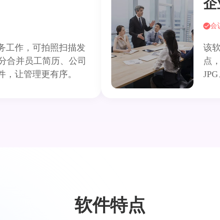
企
会
务工作，可拍照扫描发
该
拆分合并员工简历、公司
点，
件，让管理更有序。
JP
软件特点