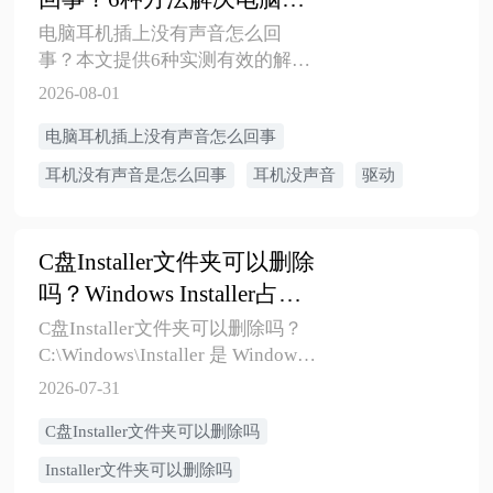
上耳机没声音的问题
电脑耳机插上没有声音怎么回
事？本文提供6种实测有效的解决
方法，从输出设备切换到声卡驱
2026-08-01
动更新，帮你快速排查电脑插上
电脑耳机插上没有声音怎么回事
耳机没声音的问题。
耳机没有声音是怎么回事
耳机没声音
驱动
C盘Installer文件夹可以删除
吗？Windows Installer占用
大怎么办
C盘Installer文件夹可以删除吗？
C:\Windows\Installer 是 Windows
Installer 缓存目录，用于保存软件
2026-07-31
卸载、修复和更新所需的
C盘Installer文件夹可以删除吗
MSI/MSP 文件，不建议手动删
除。本文介绍 Installer 文件夹的
Installer文件夹可以删除吗
作用、占用 C盘空间的原因、误删