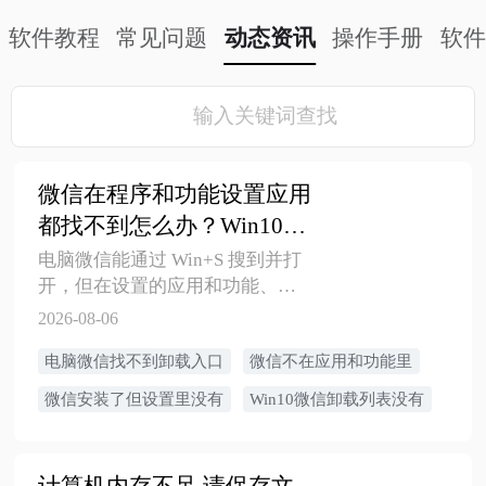
软件教程
常见问题
动态资讯
操作手册
软件
输入关键词查找
微信在程序和功能设置应用
都找不到怎么办？Win10微
信卸载指南
电脑微信能通过 Win+S 搜到并打
开，但在设置的应用和功能、控
制面板程序和功能里找不到微
2026-08-06
信，通常是卸载登记缺失、开始
​电脑微信找不到卸载入口
微信不在应用和功能里
菜单快捷方式残留、便携版/单文
件运行或安装记录损坏。本文讲
微信安装了但设置里没有
Win10微信卸载列表没有
清定位安装路径、找卸载程序、
重装覆盖修复卸载入口和清理残
留的安全步骤。
计算机内存不足,请保存文