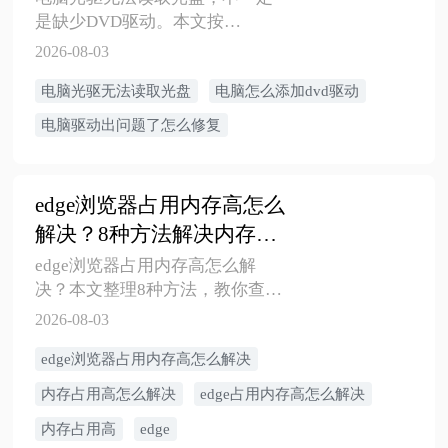
是缺少DVD驱动。本文按
Win10/Win11场景讲清怎么添加或
2026-08-03
重装DVD驱动、设备管理器怎么
电脑光驱无法读取光盘
电脑怎么添加dvd驱动
修复、外置光驱怎么排查，以及
什么时候是光盘或播放器问题。
电脑驱动出问题了怎么修复
edge浏览器占用内存高怎么
解决？8种方法解决内存占
用高问题
edge浏览器占用内存高怎么解
决？本文整理8种方法，教你查看
内存占用、关闭高占用网页、开
2026-08-03
启睡眠标签页、关闭后台运行、
edge浏览器占用内存高怎么解决
清理缓存和扩展，解决Edge内存
占用高、电脑卡顿等问题。
内存占用高怎么解决
edge占用内存高怎么解决
内存占用高
edge