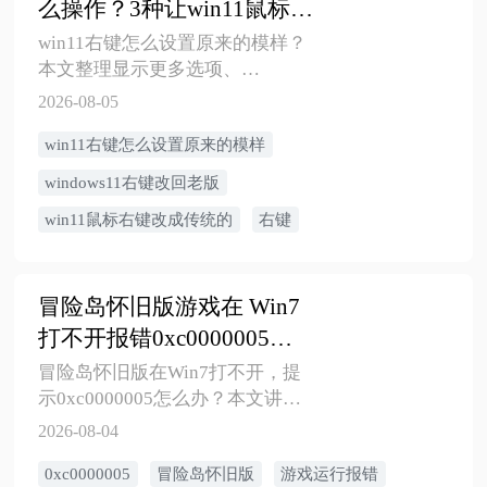
么操作？3种让win11鼠标右
键改成传统的方法
win11右键怎么设置原来的模样？
本文整理显示更多选项、
Windows11右键改回老版、右键管
2026-08-05
理和右键异常排查方法，适合新
win11右键怎么设置原来的模样
手按需操作。
windows11右键改回老版
win11鼠标右键改成传统的
右键
冒险岛怀旧版游戏在 Win7
打不开报错0xc0000005怎
么办？6个方法
冒险岛怀旧版在Win7打不开，提
示0xc0000005怎么办？本文讲清
系统不兼容、DirectX/.NET运行
2026-08-04
库、显卡驱动、杀毒软件拦截、
0xc0000005
冒险岛怀旧版
游戏运行报错
游戏文件损坏等原因，并给出安