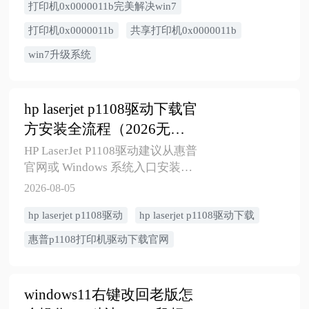
打印机0x0000011b完美解决win7
Win7/Win10/Win11场景讲清官方
优先排查、手动添加、本地端
打印机0x0000011b
共享打印机0x0000011b
口、注册表临时方案和安全风
win7升级系统
险。
hp laserjet p1108驱动下载官
方安装全流程（2026无广
告版）
HP LaserJet P1108驱动建议从惠普
官网或 Windows 系统入口安装。
本文讲清惠普P1108打印机驱动下
2026-08-05
载官网入口、Win10/Win11安装步
​hp laserjet p1108驱动
hp laserjet p1108驱动下载
骤、USB识别不到、驱动不可用、
打印不了等常见问题的排查方
惠普p1108打印机驱动下载官网
法。
windows11右键改回老版怎