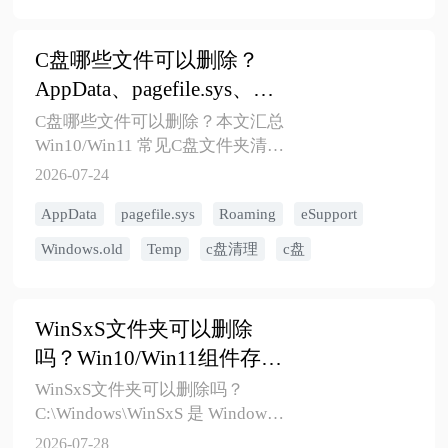
C盘哪些文件可以删除？
AppData、pagefile.sys、
Roaming、eSupport清理指
C盘哪些文件可以删除？本文汇总
南
Win10/Win11 常见C盘文件夹清理
方法，包括 AppData、
2026-07-24
pagefile.sys、Roaming、
AppData
pagefile.sys
Roaming
eSupport
eSupport、Windows.old、Temp、
微信QQ缓存等，说明哪些可以
Windows.old
Temp
c盘清理
c盘
删、哪些不建议删，并提供安全
清理顺序和详细教程入口。
WinSxS文件夹可以删除
吗？Win10/Win11组件存储
清理方法
WinSxS文件夹可以删除吗？
C:\Windows\WinSxS 是 Windows
组件存储目录，不建议手动删
2026-07-28