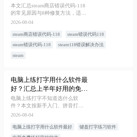
解决办法汇总
​本文汇总steam商店错误代码-118
的常见原因与8种修复方法，适合
网络正常但steam118、Steam商店
2026-08-04
打不开、错误代码118反复出现等
steam商店错误代码-118
steam错误代码118
情况，按缓存、DNS、代理、
hosts、防火墙、重装顺序排查。
steam错误代码-118
steam118错误解决办法
steam
电脑上练打字用什么软件最
好？汇总上半年好用的免费
练打字软件
电脑上练打字不知道选什么软
件？本文按新手入门、拼音打
字、五笔练习、英文盲打、学生
2026-08-04
课堂、速度测试等场景推荐打字
​电脑上练打字用什么软件最好
键盘打字练习软件
练习软件，并给出7天练习方法。