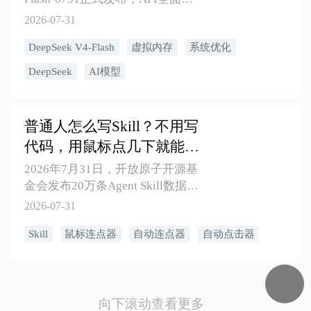
统优化
测，原生支持Codex接入。本文从
2026-07-31
DeepSeek V4-Flash发布切入，手
DeepSeek V4-Flash
虚拟内存
系统优化
把手教你搞定虚拟内存设置、电
脑配置查询、AI运行环境配置，
DeepSeek
AI模型
让普通电脑也能流畅跑AI模型。
普通人怎么写Skill？不用写
代码，用鼠标点几下就能打
造你自己的AI自动化能力
2026年7月31日，开放原子开源基
金会发布20万条Agent Skill数据
集，Skill概念再次引爆AI圈。
2026-07-31
但"写Skill"这件事对不写代码的普
Skill
鼠标连点器
自动连点器
自动点击器
通人来说像是天方夜谭。别急
——Skill的本质不是代码，而
是"把重复操作自动化"。本文将
Skill概念拉回地面，教你用鼠标
连点器和宏录制这种零代码方
向下滚动查看更多