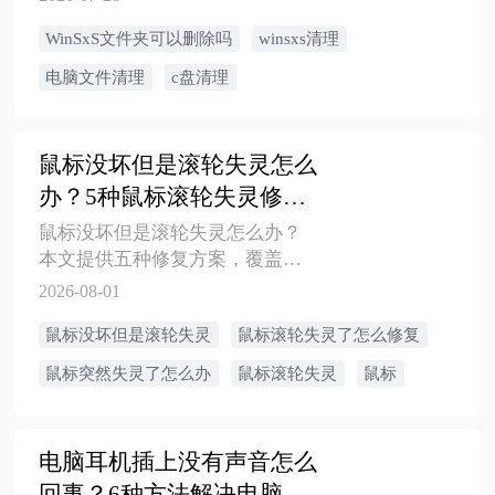
除。本文介绍 WinSxS 的作用、为
WinSxS文件夹可以删除吗
winsxs清理
什么占用 C盘空间、手动删除的风
险，以及通过磁盘清理、任务计
电脑文件清理
c盘清理
划程序和 DISM 命令安全清理组
件存储的方法。
鼠标没坏但是滚轮失灵怎么
办？5种鼠标滚轮失灵修复
方案汇总
鼠标没坏但是滚轮失灵怎么办？
本文提供五种修复方案，覆盖驱
动异常修复、Windows系统鼠标设
2026-08-01
置调整、无线鼠标连接排查、编
鼠标没坏但是滚轮失灵
鼠标滚轮失灵了怎么修复
码器积灰清洁等常见故障。按操
作难度从易到难排序，帮助小白
鼠标突然失灵了怎么办
鼠标滚轮失灵
鼠标
用户逐步排查，多数情况无需更
换鼠标即可解决滚轮没反应或上
下乱窜的问题。
电脑耳机插上没有声音怎么
回事？6种方法解决电脑插