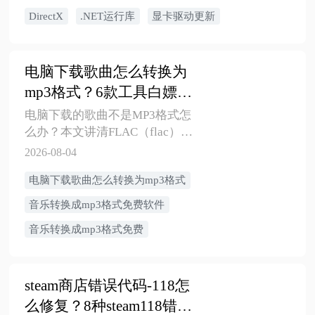
全修复顺序。
DirectX
.NET运行库
显卡驱动更新
电脑下载歌曲怎么转换为
mp3格式？6款工具白嫖不
易，赶紧收藏！
电脑下载的歌曲不是MP3格式怎
么办？本文讲清FLAC（flac）、
M4A（m4a）、WAV（wav）、
2026-08-04
WMA（wma）、OGG（ogg）等
​电脑下载歌曲怎么转换为mp3格式
音乐文件转mp3的方法，推荐免费
软件、在线转换工具和适合新手
音乐转换成mp3格式免费软件
的音频转换软件，并提醒版权和
音乐转换成mp3格式免费
音质注意事项。
steam商店错误代码-118怎
么修复？8种steam118错误