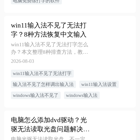
电脑免费练打字的软件
win11输入法不见了无法打
字？8种方法恢复中文输入
win11输入法不见了无法打字怎么
办？本文整理8种排查方法，教你
通过Win+Space、win11输入法设
2026-08-03
置、ctfmon.exe、输入服务和金舟
win11输入法不见了无法打字
驱动大师辅助检查，恢复Windows
输入法与中文输入。
输入法不见了怎样调出输入法
win11输入法设置
windows输入法不见了
windows输入法
电脑怎么添加dvd驱动？光
驱无法读取光盘问题解决方
案
电脑光驱无法读取光盘，不一定