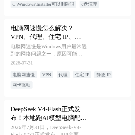
C:\Windows\Installer可以删除吗
c盘清理
风险和安全清理建议。
电脑网速慢怎么解决？
VPN、代理、住宅 IP、静
态 IP怎么选择？
电脑网速慢是Windows用户最常遇
到的网络问题之一，原因可能出
在IP配置、DNS解析、网卡驱动、
2026-07-31
系统占用、宽带调制解调器等多
电脑网速慢
VPN
代理
住宅 IP
静态 IP
个环节。本文从"先搞懂网络基本
原理、再动手修"的思路出发，覆
网卡驱动
盖ipv6无网络访问权限、宽带调制
解调器出现连接问题、电脑连接
wifi网速慢等高频搜索场景，给出
DeepSeek V4-Flash正式发
从免费自查到工具修复的完整方
布！本地跑AI模型电脑配置
案，帮你少走弯路。
不够怎么办？虚拟内存+系
2026年7月31日，DeepSeek-V4-
Flash-0731正式发布，API全面公