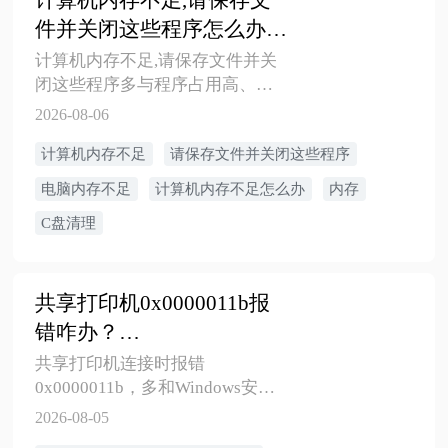
件并关闭这些程序怎么办？
7种方法解决
计算机内存不足,请保存文件并关
闭这些程序多与程序占用高、虚
拟内存不足、C盘空间紧张有关。
2026-08-06
本文按保存文件、关闭程序、任
计算机内存不足
请保存文件并关闭这些程序
务管理器排查、清理C盘和工具辅
助清理的顺序整理解决方法。
电脑内存不足
计算机内存不足怎么办
内存
C盘清理
共享打印机0x0000011b报
错咋办？
Win7/Win10/Win11解决步
共享打印机连接时报错
骤
0x0000011b，多和Windows安全
更新、共享打印配置、RPC认证级
2026-08-05
别、驱动不匹配有关。本文按