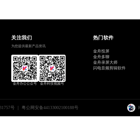
关注我们
热门软件
为您提供最新产品资讯
金舟投屏
金舟多聊
金舟录屏大师
闪电音频剪辑软件
金舟办公公众号
金舟科技视频号
31757号
｜
粤公网安备44133002100188号