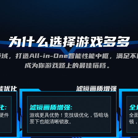
为什么选择游戏多多
域，打造All-in-One智能性能中枢，满足
成为你游戏路上的最佳搭档。
能优化
滤镜画质增强
化:
滤镜画质增强:
全
硬件
游戏更具优势！竞技级优化，昏暗场
全
景下也能清晰锁敌。
顿