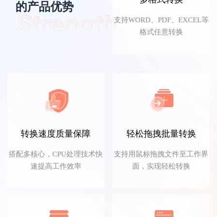
的产品优势
浪里小白龙
支持WORD、PDF、EXCEL等
格式任意转换
经常接触PDF文档的我，这款PDF转换器就是
我的工作好伙伴，解决了不少工作难题。
转换速度质量保障
轻松拖拽批量转换
搭配多核心，CPU处理技术快
支持用鼠标拖拽文件至工作界
文言予果
速提高工作效率
面，实现轻松转换
转换功能太齐全了，职场必备！