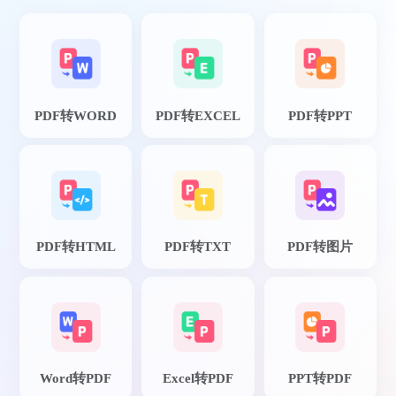
PDF转WORD
PDF转EXCEL
PDF转PPT
PDF转HTML
PDF转TXT
PDF转图片
Word转PDF
Excel转PDF
PPT转PDF