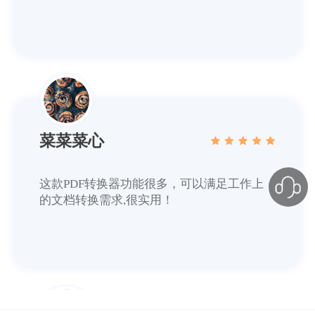
迟迟语0_o
平时备课经常会用到知网caj格式的期刊读
物，同事推荐了这个软件，把caj转成word用
起来很方便