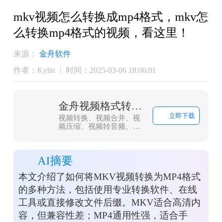
mkv视频怎么转换成mp4格式，mkv怎
么转换mp4格式的视频，看这里！
来源：
金舟软件
作者：Kylin
时间：2025-03-06 18:06:01
金舟视频格式转换器
立即下载
视频转换、视频合并、视
频压缩、视频转音频、音
频转视频、视频分割、视
频剪辑、视频倒放、视频
调速、视频转图片、GIF转
AI摘要
图片、视频旋转，支持
mov、mkv、3gp、avi、
本文介绍了如何将MKV视频转换为MP4格式
flv、gif、mkv、mov、
mp4、mgp、rmvb、swf、
的多种方法，包括使用专业转换软件、在线
vob、wmv等多种音视频
工具或直接修改文件后缀。MKV适合高清内
格式相互转换
容，但兼容性差；MP4通用性强，适合手