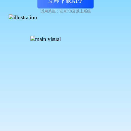
立即下载APP
适用系统：安卓7.0及以上系统
古稀来青
作为教师，我发现Scratch的视频教程非常实用，能够
帮助孩子们更好地理解和应用编程知识。