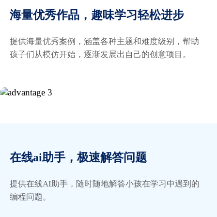
SPman
海量优秀作品，趣味学习轻松进步
编程是图形化的，有很多视频教程和优秀案例可以学
提供海量优秀案例，涵盖各种主题和难度级别，帮助
习，小孩学习了一段时间，逻辑思维提升很明显。
孩子们从模仿开始，逐渐发展出自己的创意项目。
一道残阳
在线ai助手，极速解答问题
这个超级马里奥项目的技术含量很高，代码编写得非
常整洁，逻辑也很清晰。我家孩子特别喜欢这个项
提供在线AI助手，随时随地解答小孩在学习中遇到的
目，还在这个基础上加了好几个关卡了！
编程问题。