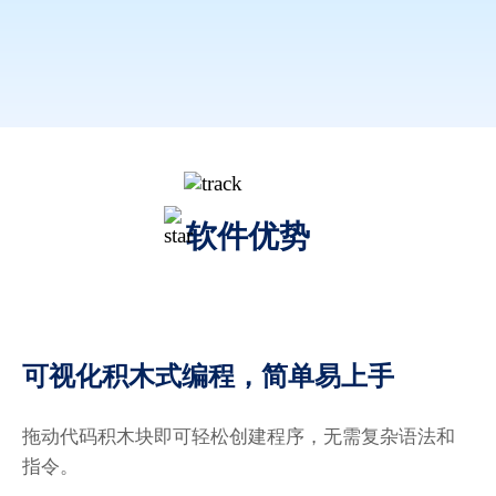
小舍得
作为一个编程新手，我发现Scralch指令大全非常实
用。它不仅涵盖了所有需要的指令，还有详细的解释
和示例，帮助我快速上手
软件优势
可视化积木式编程，简单易上手
川川而山
喜欢Scratch的视频教程，它们非常有趣，让我很容易
拖动代码积木块即可轻松创建程序，无需复杂语法和
学会编程。我做了一个小游戏，还分享给了我的朋友
指令。
们!