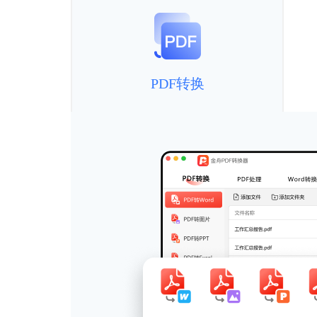
PDF转换
片等互
件互转