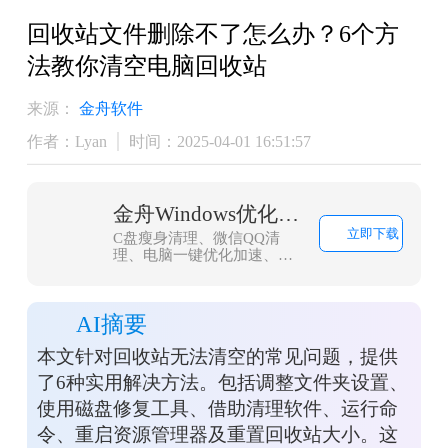
回收站文件删除不了怎么办？6个方
法教你清空电脑回收站
来源：
金舟软件
作者：Lyan
时间：2025-04-01 16:51:57
金舟Windows优化大师
立即下载
C盘瘦身清理、微信QQ清
理、电脑一键优化加速、浏
览器缓存清理，大文件搬
家，一款轻量而强大的系统
优化工具，轻松解决C盘爆
AI摘要
红问题
本文针对回收站无法清空的常见问题，提供
了6种实用解决方法。包括调整文件夹设置、
使用磁盘修复工具、借助清理软件、运行命
令、重启资源管理器及重置回收站大小。这