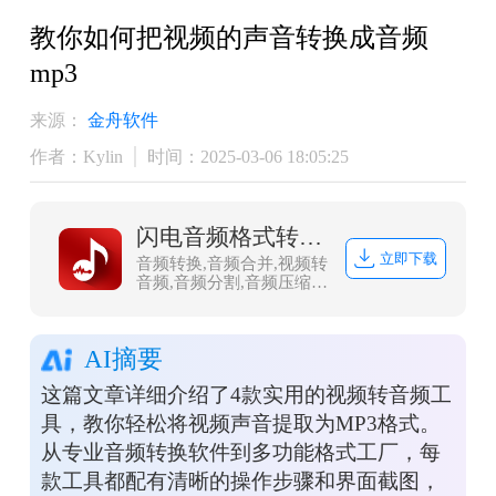
教你如何把视频的声音转换成音频
mp3
来源：
金舟软件
作者：Kylin
时间：2025-03-06 18:05:25
闪电音频格式转换器
立即下载
音频转换,音频合并,视频转
音频,音频分割,音频压缩,
视频音频提取，闪电音频
格式转换器是一款多功能
的音乐音频转换软件，集
AI摘要
合了音频格式转换、音频
合并、视频音频提取、音
这篇文章详细介绍了4款实用的视频转音频工
频分割、音频压缩、视频
转音频，调整声音大小等
具，教你轻松将视频声音提取为MP3格式。
多种功能。
从专业音频转换软件到多功能格式工厂，每
款工具都配有清晰的操作步骤和界面截图，