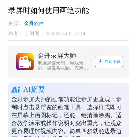
录屏时如何使用画笔功能
来源：
金舟软件
作者：
时间：2026-03-24 11:57:14
金舟录屏大师
立即下载
电脑屏幕录制、游戏录
制、摄像头录制、应用录
制、多电脑屏幕录制，多
级画质,满足所有主流视频
平台画质要求，解决电脑
AI摘要
屏幕视频录像辑需求，让
电脑录像录屏更轻松
金舟录屏大师的画笔功能让录屏更直观：录
制时点击悬浮窗的画笔工具，选择样式即可
在屏幕上画图标记，还能一键清除涂鸦。适
合教学演示或操作说明时突出重点，让观众
更容易理解视频内容。简单四步就能边录边