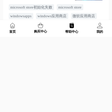
Windows 11，提供网络与代理检
microsoft store初始化失败
microsoft store
查、wsreset.exe 清缓存、修复或
重置商店、账户重登及系统组件
windowsapps
windows应用商店
微软应用商店
排查方法。
购买中心
首页
帮助中心
我的
微软商店无法下载应用程序怎么办？8种解决方法（Windows 10/11）
本文介绍微软商店无法下载应用
程序的常见原因与解决方法，适
用于 Windows 10 和 Windows
2026-07-16
11。针对下载卡在 0%、一直转
微软商店无法下载应用程序
windowsapps
圈、无法安装、更新失败及微软
商店打不开等问题，提供网络、
windows应用商店
微软商店打不开
账户、缓存、C 盘空间、系统更新
微软应用商店
和后台服务等排查步骤。
win键不能呼出菜单怎么办？6招解决键盘win键没反应