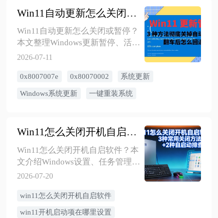
Win11自动更新怎么关闭？暂停更新、禁用更新和失败回退方法
Win11自动更新怎么关闭或暂停？
本文整理Windows更新暂停、活跃
时段设置、组策略和注册表管理
2026-07-11
自动更新、卸载最近更新、系统
0x8007007e
0x80070002
系统更新
还原和安全模式回退等方法，适
用于Win11家庭版、专业版用户。
Windows系统更新
一键重装系统
Win11怎么关闭开机自启软件？3种常用关闭方法+2种自启动排查方法
​Win11怎么关闭开机自启软件？本
文介绍Windows设置、任务管理
器、专业工具等启动项管理方
2026-07-20
法，并说明启动项找不到、关闭
win11怎么关闭开机自启软件
后仍自启及哪些项目不建议关闭
的处理方式。
win11开机启动项在哪里设置