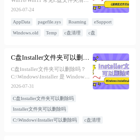
Win10/Win11 常见C盘文件夹清理
方法，包括 AppData、
2026-07-24
pagefile.sys、Roaming、
AppData
pagefile.sys
Roaming
eSupport
eSupport、Windows.old、Temp、
微信QQ缓存等，说明哪些可以
Windows.old
Temp
c盘清理
c盘
删、哪些不建议删，并提供安全
清理顺序和详细教程入口。
C盘Installer文件夹可以删除吗？Windows Installer占用大怎么办
C盘Installer文件夹可以删除吗？
C:\Windows\Installer 是 Windows
Installer 缓存目录，用于保存软件
2026-07-31
卸载、修复和更新所需的
C盘Installer文件夹可以删除吗
MSI/MSP 文件，不建议手动删
除。本文介绍 Installer 文件夹的
Installer文件夹可以删除吗
作用、占用 C盘空间的原因、误删
C:\Windows\Installer可以删除吗
c盘清理
风险和安全清理建议。