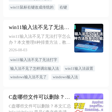
win11鼠标右键改成传统的
右键
win11输入法不见了无法打字？8种方法恢复中文输入
win11输入法不见了无法打字怎么
办？本文整理8种排查方法，教你
通过Win+Space、win11输入法设
2026-08-03
置、ctfmon.exe、输入服务和金舟
win11输入法不见了无法打字
驱动大师辅助检查，恢复Windows
输入法与中文输入。
输入法不见了怎样调出输入法
win11输入法设置
windows输入法不见了
windows输入法
C盘哪些文件可以删除？AppData、pagefile.sys、Roaming、eSupport清理指南
C盘哪些文件可以删除？本文汇总