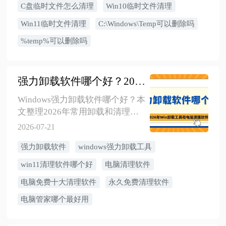
别、哪些临时文件可以删除、删
C盘临时文件怎么清理
Win10临时文件清理
不掉怎么办，以及 Win10/Win11
Win11临时文件清理
C:\Windows\Temp可以删除吗
安全清理方法。
%temp%可以删除吗
强力卸载软件哪个好？2026年Windows卸载工具和电脑清理软件推荐
Windows强力卸载软件哪个好？本
文整理2026年常用卸载和清理工
具，包括Revo Uninstaller、IObit
2026-07-21
Uninstaller、Geek Uninstaller、
强力卸载软件
windows强力卸载工具
Bulk Crap Uninstaller、
CCleaner、BleachBit、Glary
win11清理软件哪个好
电脑清理软件
Utilities、火绒安全等，按免费政
电脑免费十大清理软件
永久免费清理软件
策、核心功能、适用人群和使用
风险进行对比。
电脑管家哪个最好用