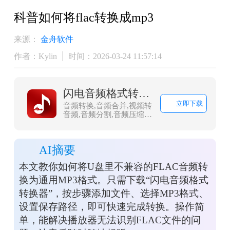
科普如何将flac转换成mp3
来源：
金舟软件
作者：Kylin
时间：2026-03-24 11:57:14
闪电音频格式转换器
立即下载
音频转换,音频合并,视频转
音频,音频分割,音频压缩,
视频音频提取，闪电音频
格式转换器是一款多功能
的音乐音频转换软件，集
AI摘要
合了音频格式转换、音频
合并、视频音频提取、音
本文教你如何将U盘里不兼容的FLAC音频转
频分割、音频压缩、视频
转音频，调整声音大小等
换为通用MP3格式。只需下载“闪电音频格式
多种功能。
转换器”，按步骤添加文件、选择MP3格式、
设置保存路径，即可快速完成转换。操作简
单，能解决播放器无法识别FLAC文件的问