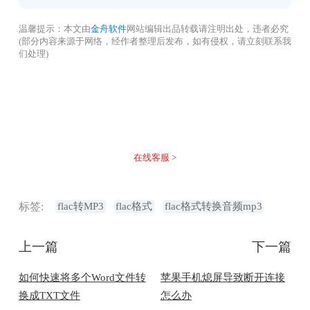
温馨提示：本文由
金舟软件
网站编辑出品转载请注明出处，违者必究
(部分内容来源于网络，经作者整理后发布，如有侵权，请立刻联系我
们处理)
没有找到您需要的答案？
不着急，我们有专业的在线客服为您解答！
在线客服 >
标签:
flac转MP3
flac格式
flac格式转换音频mp3
上一篇
下一篇
如何快速将多个Word文件转
苹果手机熄屏导致断开连接
换成TXT文件
怎么办