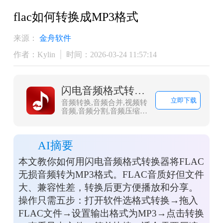
flac如何转换成MP3格式
来源：
金舟软件
作者：Kylin
时间：2026-03-24 11:57:14
闪电音频格式转换器
立即下载
音频转换,音频合并,视频转
音频,音频分割,音频压缩,
视频音频提取，闪电音频
格式转换器是一款多功能
的音乐音频转换软件，集
AI摘要
合了音频格式转换、音频
合并、视频音频提取、音
本文教你如何用闪电音频格式转换器将FLAC
频分割、音频压缩、视频
转音频，调整声音大小等
无损音频转为MP3格式。FLAC音质好但文件
多种功能。
大、兼容性差，转换后更方便播放和分享。
操作只需五步：打开软件选格式转换→拖入
FLAC文件→设置输出格式为MP3→点击转换