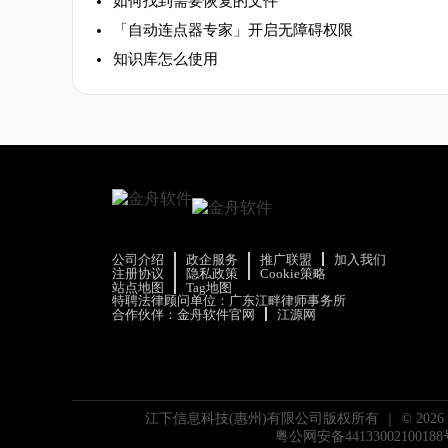
如何找到需要恢复的文件
「自动连点器专家」开启无障碍权限
知识库怎么使用
公司介绍
政企服务
推广联盟
加入我们
注册协议
隐私政策
Cookie策略
站点地图
Tag地图
特聘法律顾问单位：广东江畔律师事务所
合作伙伴：
金舟软件官网
江源网
江下信息科技(惠州)有限公司版权所有 ｜ ©
2026
粤公网安备44133002100188