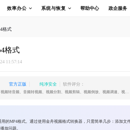
效率办公
系统与恢复
帮助中心
政企服务
4格式
p4格式
4 11:57:14
官方正版
纯净安全
软件评分：
视频转换、视频合并、视频压缩、视频转音频、音频转视频、视频分割、视频剪辑、视频倒放、视频调速、视频转图片、GIF转图片、视频旋转，支持mov、mkv、3gp、avi、flv、gif、mkv、mov、mp4、mgp、rmvb、swf、vob、wmv等多种音视频格式相互转换
通用的MP4格式。通过使用金舟视频格式转换器，只需简单几步：添加文
决播放问题。