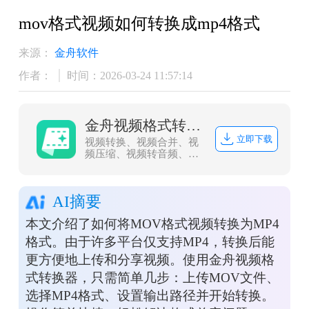
mov格式视频如何转换成mp4格式
来源：
金舟软件
作者：
时间：2026-03-24 11:57:14
金舟视频格式转换器
立即下载
视频转换、视频合并、视
频压缩、视频转音频、音
频转视频、视频分割、视
频剪辑、视频倒放、视频
调速、视频转图片、GIF
AI摘要
转图片、视频旋转，支持
mov、mkv、3gp、avi、
本文介绍了如何将MOV格式视频转换为MP4
flv、gif、mkv、mov、
mp4、mgp、rmvb、swf、
格式。由于许多平台仅支持MP4，转换后能
vob、wmv等多种音视频
更方便地上传和分享视频。使用金舟视频格
格式相互转换
式转换器，只需简单几步：上传MOV文件、
选择MP4格式、设置输出路径并开始转换。