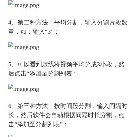
4、第二种方法：平均分割，输入分割片段数
量，如：输入“3”；
5、可以看到虚线将视频平均分成3小段，然
后点击“添加至分割列表”；
6、第三种方法：按时间段分割，输入间隔时
长，然后软件会自动根据间隔时长分割，点
击“添加至分割列表”；