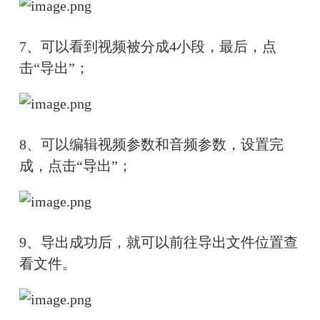
7、可以看到视频被分成4小段，最后，点
击“导出”；
8、可以编辑视频参数和音频参数，设置完
成，点击“导出”；
9、导出成功后，就可以前往导出文件位置查
看文件。