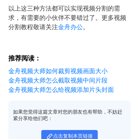
以上这三种方法都可以实现视频分割的需
求，有需要的小伙伴不要错过了。更多视频
分割教程敬请关注
金舟办公
。
推荐阅读：
金舟视频大师如何裁剪视频画面大小
金舟视频大师怎么截取视频中间片段
金舟视频大师怎么给视频添加片头封面
如果您觉得这篇文章对您的朋友也有帮助，不妨赶
紧分享给他们吧：
点击复制本页链接