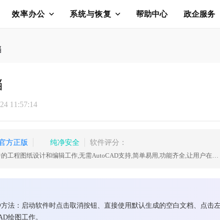
效率办公
系统与恢复
帮助中心
政企服务
档
档
4 11:57:14
官方正版
纯净安全
软件评分：
用于工程建筑、机械行业等领域中的工程图纸设计和编辑工作,无需AutoCAD支持,简单易用,功能齐全,让用户在CAD制图过程中获得良好体验
方法：启动软件时点击取消按钮、直接使用默认生成的空白文档、点击左上
AD绘图工作。