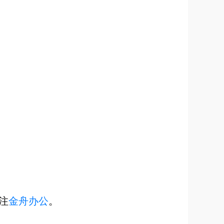
；
注
金舟办公
。