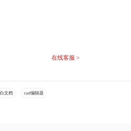
没有找到您需要的答案？
急，我们有专业的在线客服为您
在线客服 >
空白文档
cad编辑器