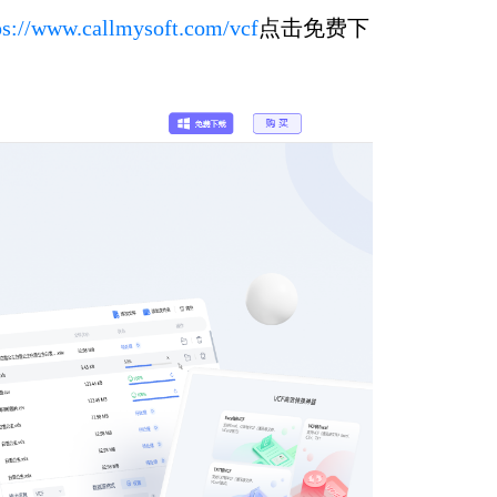
ps://www.callmysoft.com/vcf
点击免费下