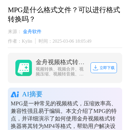
​MPG是什么格式文件？可以进行格式
转换吗？
来源：
金舟软件
作者：Kylin
时间：2025-03-06 18:05:49
金舟视频格式转换器
立即下载
视频转换、视频合并、视
频压缩、视频转音频、音
频转视频、视频分割、视
频剪辑、视频倒放、视频
调速、视频转图片、GIF
AI摘要
转图片、视频旋转，支持
mov、mkv、3gp、avi、
MPG是一种常见的视频格式，压缩效率高、
flv、gif、mkv、mov、
mp4、mgp、rmvb、swf、
兼容性强且易于编辑。本文介绍了MPG的特
vob、wmv等多种音视频
点，并详细演示了如何使用金舟视频格式转
格式相互转换
换器将其转为MP4等格式，帮助用户解决设