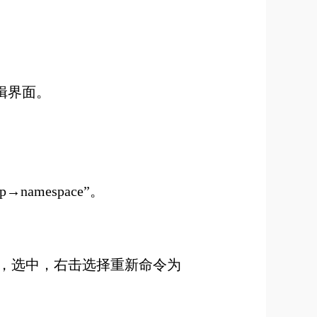
编辑界面
。
op→namespace”
。
建项，选中，右击选择重新命令
为