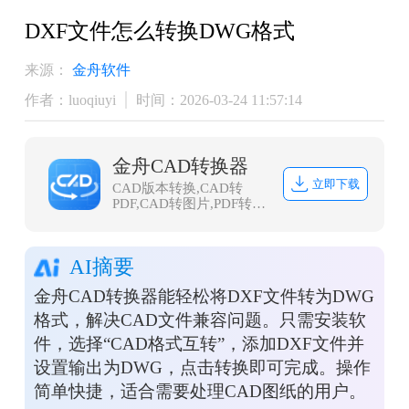
DXF文件怎么转换DWG格式
来源：
金舟软件
作者：luoqiuyi
时间：2026-03-24 11:57:14
金舟CAD转换器
立即下载
CAD版本转换,CAD转
PDF,CAD转图片,PDF转
CAD,图片转CAD,DWG
DXF互转,CAD DWF互
转；金舟CAD转换器是一
AI摘要
款CAD文件转换处理软
件， 操作简便，软件界面
金舟CAD转换器能轻松将DXF文件转为DWG
简洁明了，可一键批量一
键操作；转换速度快，为
格式，解决CAD文件兼容问题。只需安装软
CAD文件工作者提供便捷
件，选择“CAD格式互转”，添加DXF文件并
的CAD文件处理方案，更
效率办公，本地完成转
设置输出为DWG，点击转换即可完成。操作
换，更安全。
简单快捷，适合需要处理CAD图纸的用户。