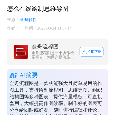
怎么在线绘制思维导图
来源：
金舟软件
作者：
时间：2026-03-24 11:57:14
金舟流程图
立即下载
金舟流程图是一个协作绘
图平台，为用户提供最强
大、易用的作图工具！支
持在线创作流程图、思维
导图、脑图、组织结构
AI摘要
图、网络拓扑图、
BPMN、UML图、UI界面
金舟流程图是一款功能强大且简单易用的作
原型设计、iOS界面原型
设计等；同时依托于互联
图工具，支持绘制流程图、思维导图、组织
网实现了人与人之间的实
结构图等多种图表。提供海量模板，可直接
时协作和共享。
套用，大幅提高作图效率。制作好的图表可
分享给团队或好友，随时进行编辑和评论。