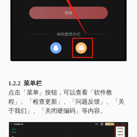
1.2.2 菜单栏
点击「菜单」按钮，可以查看「软件教
程」、「检查更新」、「问题反馈」、「关
于我们」、「关闭硬编码」等内容。