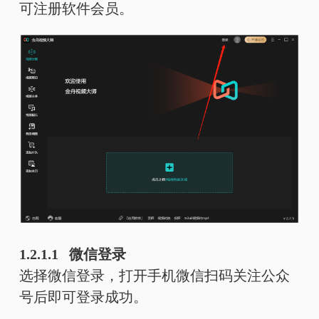
可注册软件会员。
1.2.1.1 微信登录
选择微信登录，打开手机微信扫码关注公众
号后即可登录成功。