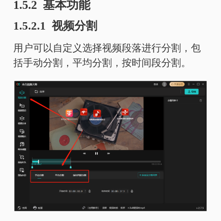
1.5.2 基本功能
1.5.2.1 视频分割
用户可以自定义选择视频段落进行分割，包
括手动分割，平均分割，按时间段分割。