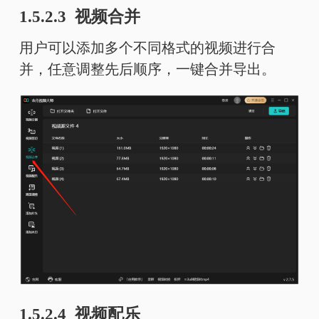
1.5.2.3 视频合并
用户可以添加多个不同格式的视频进行合
并，任意调整先后顺序，一键合并导出。
1.5.2.4 视频配乐