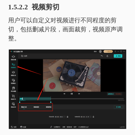
1.5.2.2 视频剪切
用户可以自定义对视频进行不同程度的剪
切，包括删减片段，画面裁剪，视频原声调
整。