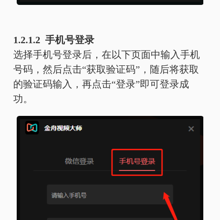
1.2.1.2 手机号登录
选择手机号登录后，在以下页面中输入手机
号码，然后点击“获取验证码”，随后将获取
的验证码输入，再点击“登录”即可登录成
功。