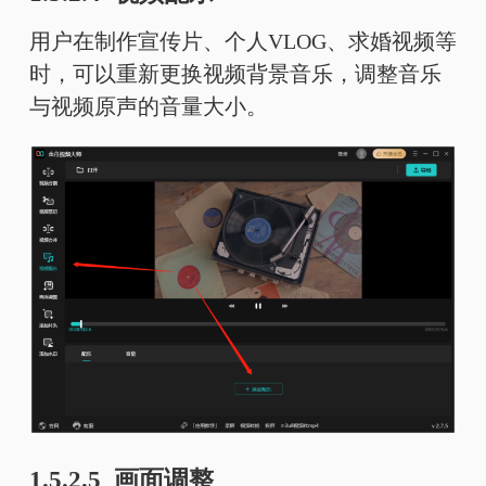
用户在制作宣传片、个人VLOG、求婚视频等
时，可以重新更换视频背景音乐，调整音乐
与视频原声的音量大小。
1.5.2.5 画面调整