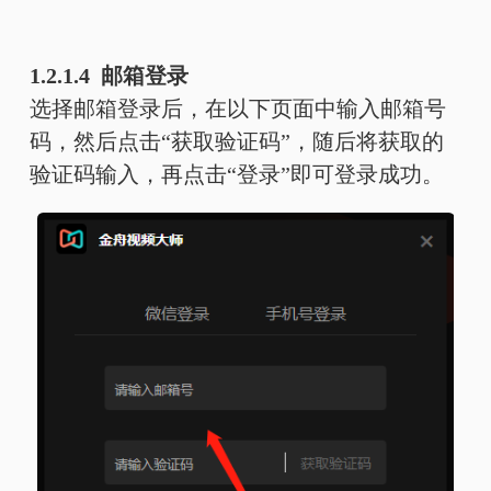
1.2.1.4 邮箱登录
选择邮箱登录后，在以下页面中输入邮箱号
码，然后点击“获取验证码”，随后将获取的
验证码输入，再点击“登录”即可登录成功。