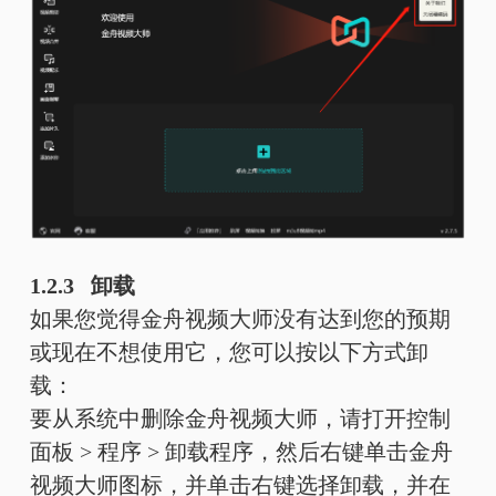
1.2.3 卸载
如果您觉得金舟视频大师没有达到您的预期
或现在不想使用它，您可以按以下方式卸
载：
要从系统中删除金舟视频大师，请打开控制
面板 > 程序 > 卸载程序，然后右键单击金舟
视频大师图标，并单击右键选择卸载，并在