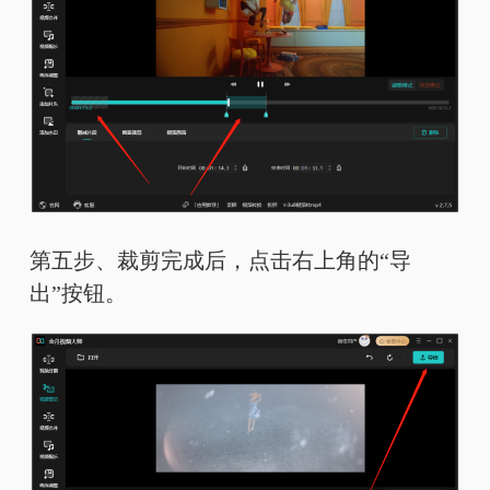
第五步、裁剪完成后，点击右上角的“导
出”按钮。