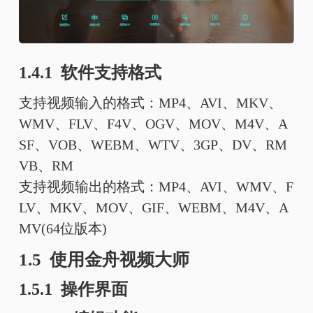
1.4.1 软件支持格式
支持视频输入的格式：MP4、AVI、MKV、
WMV、FLV、F4V、OGV、MOV、M4V、A
SF、VOB、WEBM、WTV、3GP、DV、RM
VB、RM
支持视频输出的格式：MP4、AVI、WMV、F
LV、MKV、MOV、GIF、WEBM、M4V、A
MV(64位版本)
1.5 使用金舟视频大师
1.5.1 操作界面