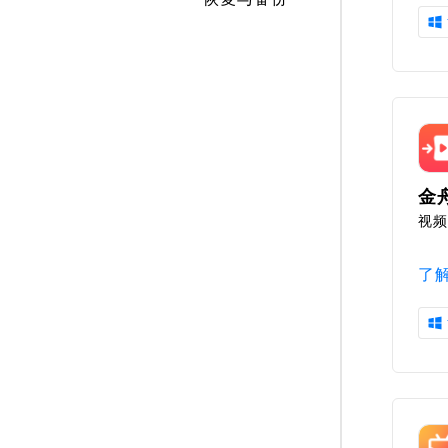
金
视频
了