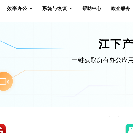
效率办公
系统与恢复
帮助中心
政企服务
江下
一键获取所有办公应