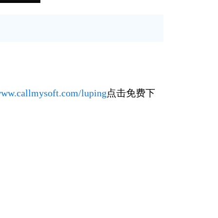
/www.callmysoft.com/luping
点击免费下