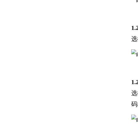
1
选
1
选
码