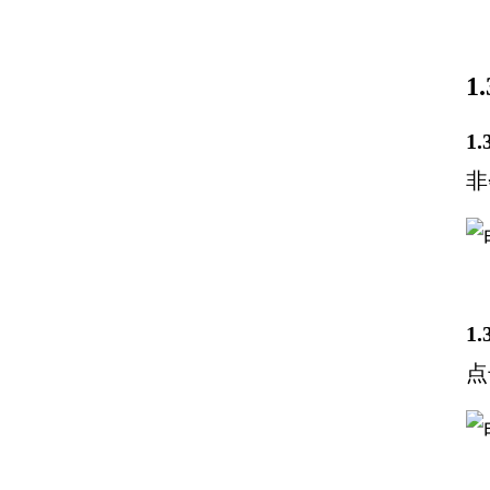
1
1
非
1
点