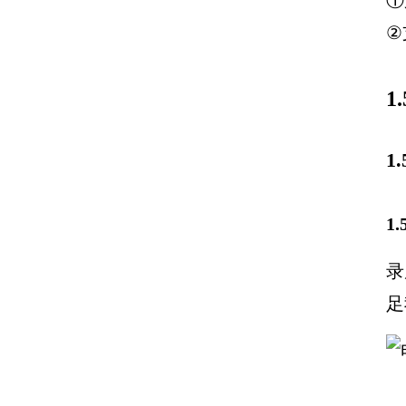
①
②
1
1
1
录
足