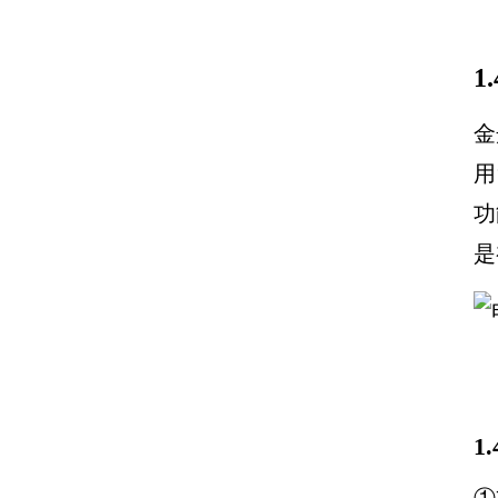
1
金
用
功
是
1