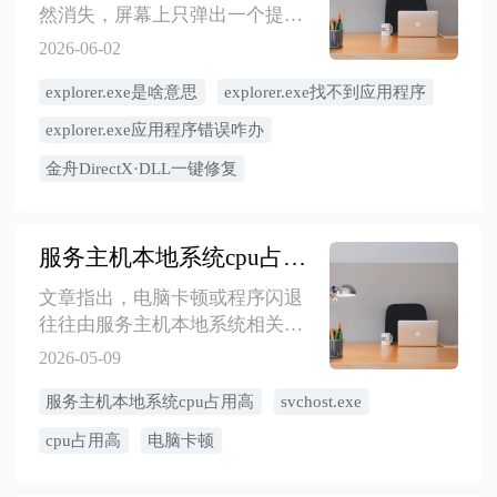
然消失，屏幕上只弹出一个提
示“explorer.exe找不到应用程
2026-06-02
序”，这种情形往往会让毫无准备
explorer.exe是啥意思
explorer.exe找不到应用程序
的使用者感到困惑。explorer.exe
作为Windows系统的核心进程，负
explorer.exe应用程序错误咋办
责呈现桌面、任务栏以及文件资
金舟DirectX·DLL一键修复
源管理器，一旦它加载失败，整
个图形操作界面便会瘫痪。其实
遇到这类错误不必急着重装系
服务主机本地系统cpu占用高？6个高效解决方法
统，下面我们就结合常见原因和
经过验证的处理思路，一步步带
文章指出，电脑卡顿或程序闪退
您恢复桌面并排除系统隐患。
往往由服务主机本地系统相关进
程的CPU占用过高引起，该进程以
2026-05-09
多个Svchost.exe形式存在。文章
​服务主机本地系统cpu占用高
svchost.exe
提供了6种有效解决方法，帮助用
户降低CPU占用，恢复电脑性能并
cpu占用高
电脑卡顿
改善系统运行效率。