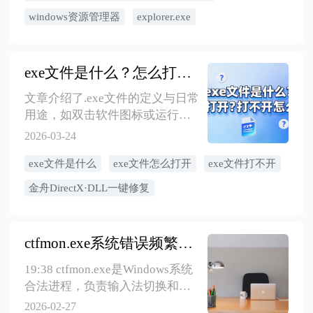
案，都应确保系统具备基本安全
了可能的原因及详细解决方法，
防护能力。
windows资源管理器
explorer.exe
以帮助用户彻底解决此问题。
exe文件是什么？怎么打开？打不开怎么办？
文章介绍了.exe文件的定义与日常
用途，如双击软件图标或运行安
装包时常涉及此类文件，并探讨
2026-03-24
了其作用及打开方式。此外，文
exe文件是什么
exe文件怎么打开
exe文件打不开
章还提供了解决.exe文件无法打开
或报错等问题的建议，帮助读者
金舟DirectX·DLL一键修复
全面理解和应对与.exe文件相关的
情况。
ctfmon.exe系统错误频繁弹出？彻底解决电脑一直弹出ctfmonexe错误的实战指南
19:38 ctfmon.exe是Windows系统
合法进程，负责输入法切换和语
音识别，频繁报错通常因系统文
2026-02-27