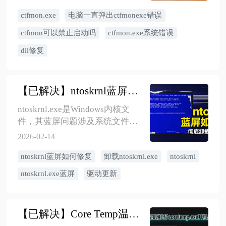
件损坏、注册表异常或第三方软
​ctfmon.exe
电脑一直弹出ctfmonexe错误
件干扰。四大解决方案：重启CTF
服务（快速）、重置输入法设置
ctfmon可以禁止启动吗
ctfmon.exe系统错误
（最常见）、系统文件修复
dll修复
（sfc/scannow或DISM）、注册表
修复（禁用开机自启）。不建议
完全禁用，可能影响输入法功
【已解决】ntoskrnl蓝屏如何修复？想彻底卸载ntoskrnl.exe！官方正规方法来了
能。预防措施包括谨慎使用优化
工具、定期创建系统还原点、保
ntoskrnl.exe是Windows内核文
持系统文件完整性。若内存占用
件，其蓝屏问题涉及系统文件损
过高需杀毒检查，重装系统为最
坏、驱动冲突、内存故障、电源
2026-02-14
后方案。合理配置可避免弹窗困
设置等。提供5种修复方法：运行
扰。
ntoskrnl蓝屏如何修复
卸载ntoskrnl.exe
​ntoskrnl
sfc /scannow和DISM修复系统文
件；进入安全模式更新或回滚驱
ntoskrnl.exe蓝屏
驱动更新
动程序，或使用金舟驱动大师；
通过Windows内存诊断工具检测内
存故障；系统还原或重置；检查
​【已解决】Core Temp温度准吗？开机启动项coretemp.exe怎么关闭？
电源设置和硬件兼容性。不能删