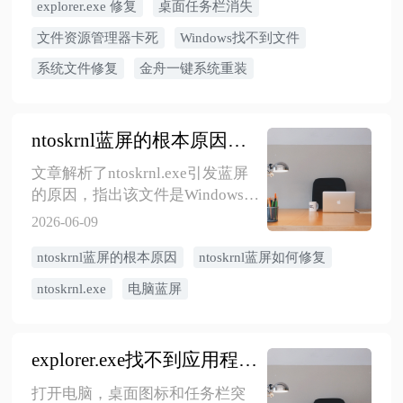
explorer.exe 修复
桌面任务栏消失
议。
文件资源管理器卡死
Windows找不到文件
系统文件修复
金舟一键系统重装
ntoskrnl蓝屏的根本原因是什么？如何修复？
文章解析了ntoskrnl.exe引发蓝屏
的原因，指出该文件是Windows核
心组件，错误可能源于硬件问
2026-06-09
题、驱动冲突或系统文件损坏，
ntoskrnl蓝屏的根本原因
ntoskrnl蓝屏如何修复
导致不同蓝屏错误代码。文章详
细列出了8种修复方法，包括更新
ntoskrnl.exe
电脑蓝屏
驱动、检查硬件和修复系统文
件，以解决相关问题。
explorer.exe找不到应用程序怎么处理？5种方法教会你explorer.exe怎么修复
打开电脑，桌面图标和任务栏突