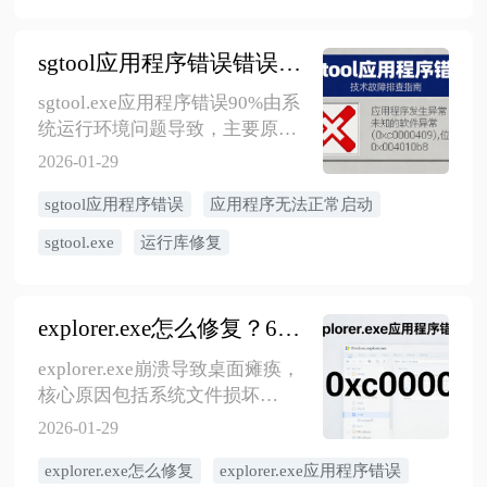
禁用、系统配置工具取消勾选、
注册表编辑器删除相关项、使用
sgtool应用程序错误错误：3大原因与4种修复方法实测指南
金舟Uninstaller卸载工具管理启动
项。推荐通过软件设置关闭，最
sgtool.exe应用程序错误90%由系
干净无残留。关闭启动项不影响
统运行环境问题导致，主要原因
软件正常使用，手动启动后功能
包括运行库缺失或损坏（70%）、
2026-01-29
正常。
程序文件不完整（20%）、系统文
sgtool应用程序错误
应用程序无法正常启动
件异常或权限不足（10%）。4种
修复方法：使用金舟DirectX·DLL
sgtool.exe
运行库修复
一键修复（95%成功率）、重新下
载完整程序文件（85%）、以管理
员身份运行或关闭拦截软件
explorer.exe怎么修复？6种权威方法彻底解决桌面崩溃问题（附2026最新版）
（70%）、使用SFC修复系统文件
（60%）。预防措施包括使用完整
explorer.exe崩溃导致桌面瘫痪，
版操作系统、定期检查运行库完
核心原因包括系统文件损坏
整性、从可靠来源下载程序、合
（35%）、第三方软件冲突
2026-01-29
理配置安全软件。按症状快速诊
（28%）、驱动程序过时
断并选择对应方案，10分钟内可
explorer.exe怎么修复
explorer.exe应用程序错误
（20%）、注册表异常（12%）和