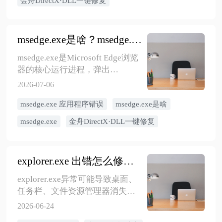
金舟DirectX·DLL一键修复
msedge.exe是啥？msedge.exe 应用程序错误怎么解决？看这篇就够了！
msedge.exe是Microsoft Edge浏览
器的核心运行进程，弹出
msedge.exe应用程序错误通常是系
2026-07-06
统软件中的常见故障，并非由病
msedge.exe 应用程序错误
msedge.exe是啥
毒引起。文章介绍了当Edge浏览
器出现闪退或异常报错问题时，
msedge.exe
金舟DirectX·DLL一键修复
可能的原因及修复方法。
explorer.exe 出错怎么修复？桌面任务栏消失的处理方法
explorer.exe异常可能导致桌面、
任务栏、文件资源管理器消失或
卡死。本文提供重启资源管理
2026-06-24
器、系统文件修复和数据备份建