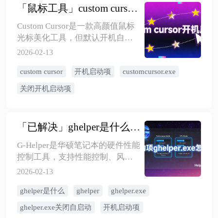
「鼠标工具」custom cursor开机启动项customcursor.exe怎么关闭？
系统文件检查器sfc /scannow、使
用错误码修复工具、检查并修复
Custom Cursor是一款高颜值鼠标
磁盘错误chkdsk、重新安装
光标美化工具，但默认开机自启
Chrome、检查杀毒软件设置、以
动会占用系统资源，拖慢开机速
2026-02-13
兼容模式运行。常见问题还包括
度。关闭其自启动的5种方法：任
下载失败、安装错误和内存占用
custom cursor
开机启动项
customcursor.exe
务管理器中禁用、系统配置工具
过大，可通过检查网络、以管理
取消勾选、软件设置中关闭开机
员身份运行、启用内存保护功能
关闭开机启动项
启动选项、使用金舟Uninstaller卸
等方法解决。
载工具管理启动项、注册表编辑
器删除相关项。推荐通过软件自
「已解决」ghelper是什么？有什么用？开机启动项ghelper.exe怎么关闭？
身设置关闭，最干净无残留。关
闭自启动不影响软件正常使用，
G-Helper是华硕笔记本的硬件性能
仍可手动打开使用。定期清理开
控制工具，支持性能控制、风扇
机启动项有助于提升系统流畅
管理、显卡切换等功能，体积小
2026-02-13
度。
启动快。减少开机启动项可提升
ghelper是什么
ghelper
ghelper.exe
系统速度，关闭ghelper.exe的5种
方法：通过G-Helper软件设置取消
ghelper.exe关闭自启动
开机启动项
开机启动（推荐）、任务管理器