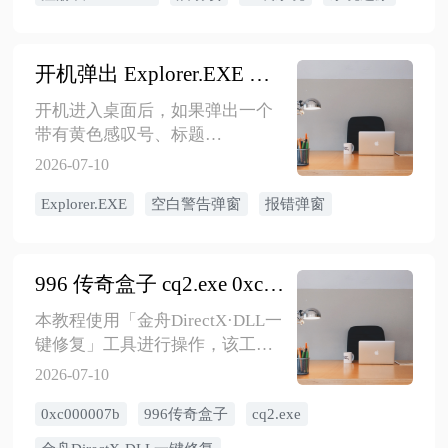
任务计划程序等步骤。
​开机弹出 Explorer.EXE 空白警告弹窗的解决方法
开机进入桌面后，如果弹出一个
带有黄色感叹号、标题
为“Explorer.EXE”的空白警告窗
2026-07-10
口，不必惊慌，这通常是注册表
Explorer.EXE
空白警告弹窗
报错弹窗
异常、系统文件损坏或第三方软
件冲突导致的故障。按照以下顺
序操作，绝大多数情况都能解
决。
996 传奇盒子 cq2.exe 0xc000007b 报错修复教程
本教程使用「金舟DirectX·DLL一
键修复」工具进行操作，该工具
可自动扫描并补全缺失的运行库
2026-07-10
文件，操作简单，适合普通玩家
0xc000007b
996传奇盒子
cq2.exe
自行修复。