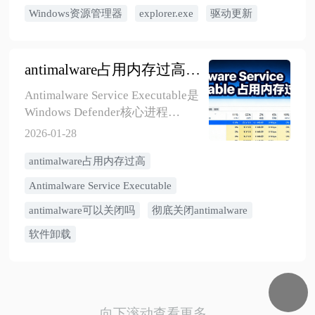
解决大多数问题。
硬件故障（5%）。6种修复方法：
Windows资源管理器
explorer.exe
驱动更新
重启explorer.exe进程（临时应
急）、系统文件完整性检测
SFC（90%成功率）、使用专业驱
antimalware占用内存过高怎么办？Antimalware Service Executable2026最新详解
动检测工具（88%）、卸载冲突第
三方软件（80%）、修复注册表
Antimalware Service Executable是
（75%）、硬件检测与修复
Windows Defender核心进程
（95%）。遵循从简到繁的排查顺
（msmpeng.exe），占用过高源于
2026-01-28
序，优先数据备份，定期系统维
实时扫描频繁、自我扫描循环、
护可降低80%崩溃概率。
antimalware占用内存过高
计划任务冲突、硬件配置不足
等。6种解决方案：添加排除项阻
Antimalware Service Executable
止扫描自身文件夹（最推荐，降
antimalware可以关闭吗
彻底关闭antimalware
30-50%占用）、调整计划扫描错
峰执行、优化实时保护设置、限
软件卸载
制CPU使用率、清理第三方安全软
件残留。核心原则是平衡安全性
与性能，不建议完全禁用防护，
通过合理配置优化系统，老旧设
向下滚动查看更多
备可考虑硬件升级。