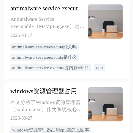
antimalware service executa占内存很大，可以关掉吗（Win10/11）
Antimalware Service
Executable（MsMpEng.exe）是
Windows Defender防病毒软件的
2026-04-17
核心后台进程，负责实时监控、
​antimalware serviceexecuta能关吗
定期扫描和威胁隔离。其占内存
高的原因主要来自实时扫描大文
antimalware serviceexecuta是什么
件、全盘扫描、频繁文件操作
antimalware service executa占内存win11
cpu
等。解决方案包括：添加文件夹/
文件类型/进程排除项、设置计划
扫描时间、关闭程序自启动、限
windows资源管理器占用cpu高怎么回事？5种有效解决方法：告别卡顿
制CPU负载、关闭实时保护等。普
通用户优先使用排除项和计划扫
本文分析了Windows资源管理器
描优化；Win11用户可使用
（explorer.exe）作为系统核心进
PowerShell限制CPU负载；已安装
程在不同状态下的CPU占用情况，
2026-03-27
第三方杀毒软件的用户可考虑关
描述了高CPU占用的影响，包括电
闭实时保护。无论采用何种方
windows资源管理器占用cpu高怎么回事
脑性能下降和操作延迟，并探讨