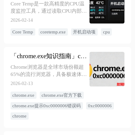
除或卸载ntoskrnl.exe，只能修
Core Temp是一款高精度的CPU温
复。修复时间视问题复杂度从30
度监控工具，通过读取CPU内部的
分钟到数小时不等，大多数情况1-
数字热传感器（DTS），实现
2026-02-14
3小时可解决。根据具体错误代码
±1°C以内的准确度。其读数为核
和场景选择合适方案，确保系统
Core Temp
coretemp.exe
开机启动项
cpu
心温度，通常比表面温度高5-
稳定运行。
15°C，比主板传感器更精准。 关
闭coretemp.exe开机启动的5种方
法：任务管理器禁用（推荐）、
​「chrome.exe知识指南」chrome.exe官方下载，chrome.exe提示0xc0000006错误码
Windows系统设置关闭、Core
Chrome浏览器是全球市场份额超
Temp软件内取消“Start Core Temp
65%的流行浏览器，具备极速体
with Windows”选项、系统配置工
验、强大扩展生态和跨平台同步
具禁用，以及使用金舟Uninstaller
2026-02-13
等优势。官方下载地址包括中国
等第三方启动项管理工具。 CPU
​chrome.exe
chrome.exe官方下载
官网
温度正常范围：空载30-50°C，中
（https://www.google.cn/chrome/）
等负载50-70°C，高负载70-
chrome.exe提示0xc0000006错误码
0xc0000006
和国际官网
85°C；超过90°C需优化散热。
chrome
（https://www.google.com/chrome/）。
安装运行时若遇到0xc0000006错
误码，可通过6种方案解决：使用