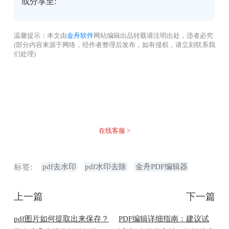
或分享至:
温馨提示：本文由
金舟软件
网站编辑出品转载请注明出处，违者必究
(部分内容来源于网络，经作者整理后发布，如有侵权，请立刻联系我
们处理)
没有找到您需要的答案？
不着急，我们有专业的在线客服为您解答！
在线客服 >
标签:
pdf去水印
pdf水印去除
金舟PDF编辑器
上一篇
下一篇
pdf图片如何提取出来保存？
PDF编辑详细指南：建议试