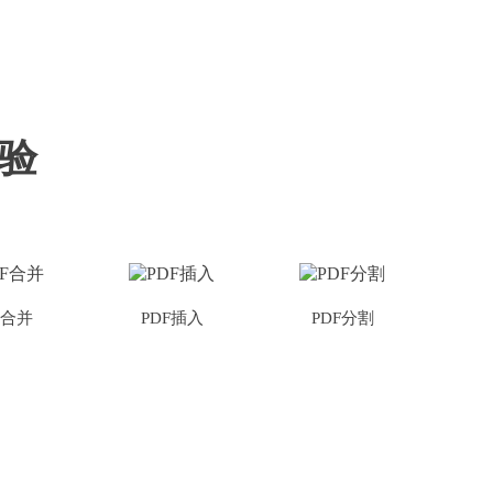
验
F合并
PDF插入
PDF分割
删除PDF页面