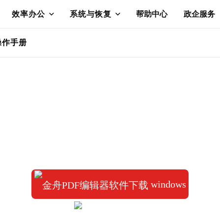
效率办公
系统与恢复
帮助中心
政企服务
操作手册
金舟PDF编辑器
多功能、操作简便、安全强大的PDF编辑器
读、编辑、添加或去除水印、修改、加批注等功能，给你带来全
windows
适用系统：win7/win8/win10/win11
免费下载