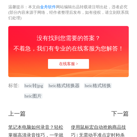
温馨提示：本文由
金舟软件
网站编辑出品转载请注明出处，违者必究
(部分内容来源于网络，经作者整理后发布，如有侵权，请立刻联系我
们处理)
没有找到您需要的答案？
不着急，我们有专业的在线客服为您解答！
在线客服 >
标签:
heic转jpg
heic格式转换器
heic格式转换
heic图片
上一篇
下一篇
笔记本电脑如何录音？轻松
使用鼠标宏自动抢购商品技
掌握高清录音技巧，一学就
巧 | 无需动手准点定时秒杀