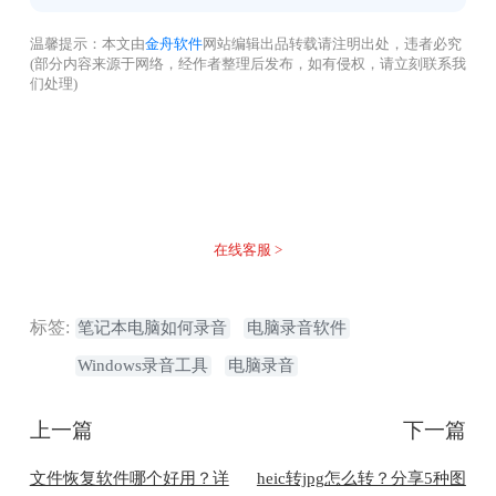
温馨提示：本文由
金舟软件
网站编辑出品转载请注明出处，违者必究
(部分内容来源于网络，经作者整理后发布，如有侵权，请立刻联系我
们处理)
没有找到您需要的答案？
不着急，我们有专业的在线客服为您解答！
在线客服 >
标签:
笔记本电脑如何录音
电脑录音软件
Windows录音工具
电脑录音
上一篇
下一篇
文件恢复软件哪个好用？详
heic转jpg怎么转？分享5种图