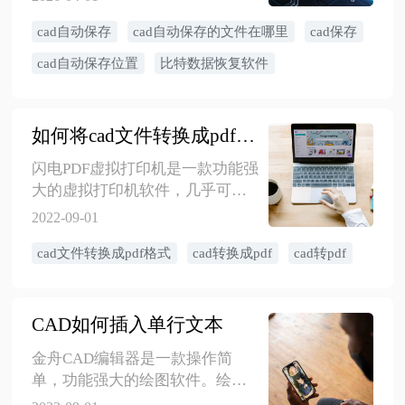
最让人头疼的就是“cad自动保存
cad自动保存
cad自动保存的文件在哪里
cad保存
的文件在哪里”这个问题。结合多
年处理这类问题的经验，本文将
cad自动保存位置
比特数据恢复软件
为大家详细讲解cad自动保存怎么
设置、自动保存文件的具体位置
以及cad闪退如何恢复文件还没保
如何将cad文件转换成pdf格式
存的实用方法，帮助你在关键时
刻快速找回图纸。
闪电PDF虚拟打印机是一款功能强
大的虚拟打印机软件，几乎可以
把所有windows程序文件通过打印
2022-09-01
驱动打印成PDF文件。今天来跟各
cad文件转换成pdf格式
cad转换成pdf
cad转pdf
位分享如何将cad文件转换成pdf格
式。
CAD如何插入单行文本
金舟CAD编辑器是一款操作简
单，功能强大的绘图软件。绘制
CAD图纸时，经常需要在CAD编