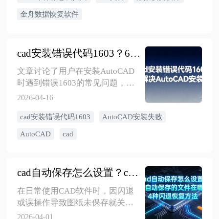
金舟数据恢复软件
cad安装错误代码1603？6种方法解决AutoCAD安装失败问题
文章讨论了用户在安装AutoCAD
时遇到错误1603的常见问题，尽
管安装包和电脑配置无问题，但
2026-04-16
安装仍失败。为了解决这一问
cad安装错误代码1603
AutoCAD安装失败
题，文章整理了六种高效的解决
方法，旨在帮助用户成功完成
AutoCAD
cad
AutoCAD的安装过程。
cad自动保存怎么设置？cad自动保存的文件在哪里？4种闪退恢复方法
​在日常使用CAD软件时，因闪退
或误操作导致图纸未保存就关闭
的情况并不少见。文件丢失后，
2026-04-01