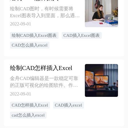
绘制CAD图时，有时候需要将
Excel图表导入到里面，那么遇到
这种问题该如何实现呢？以下这
2022-09-01
个方法可以参考使用，能快速制
绘制CAD插入Excel图表
CAD插入Excel图表
作图表数据。
CAD怎么插入excel
绘制CAD怎样插入Excel
金舟CAD编辑器是一款稳定可靠
的正版可视化的绘图软件。作图
有时候需要Excel表格里面的数
2022-09-01
据，建立表格的话肯定很麻烦，
CAD怎样插入Excel
CAD插入excel
我们可以选择直接将Excel中的表
格直接导入CAD中使用，下面分
cad怎么插入excel
享详细的操作方法。