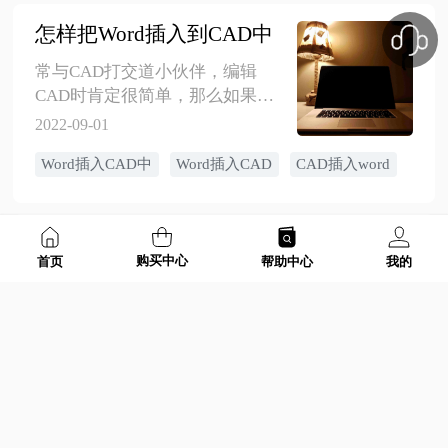
怎样把Word插入到CAD中
常与CAD打交道小伙伴，编辑
CAD时肯定很简单，那么如果需
要把办公文件与CAD联合在一起
2022-09-01
该如何实现呢？比如说将Word插
Word插入CAD中
Word插入CAD
CAD插入word
入到CAD中，那么应该怎么做
呢？这里将详细的操作方法分享
出来，大家可参考使用！
如何把图片插入到CAD文件中
购买中心
首页
帮助中心
我的
金舟CAD编辑器是一款功能强大
的绘图软件。在CAD中插入图片
这个功能，可以快速的在CAD中
2022-09-01
加载图片形式的表格，文字说明
图片插入到CAD
图片插入cad
cad插入图片
等。但对CAD编辑不熟悉的小伙
伴来说，可能还不知道怎么运
用。今天来和大家分享具体的操