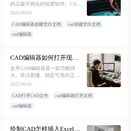
的正版可视化的绘图软件。CAD
编辑器如何创建新的空白文件？
2022-09-01
这里分享以下几种，大家可参考
CAD编辑器创建空白文档
cad创建空白文档
使用下。
cad编辑器
CAD编辑器如何打开现有CAD文件文档
金舟CAD编辑器是一款功能强
大、简洁易懂、稳定可靠的正版
可视化的绘图软件。CAD编辑器
2022-09-01
支持对原有的dxf、dwg图纸修改
CAD打开CAD文件
cad编辑器打开文档
编辑，那么如何打开这些文档
呢？下面是关于软件怎么打开文
cad编辑器
档的详细介绍，一起来看看吧！
绘制CAD怎样插入Excel图表