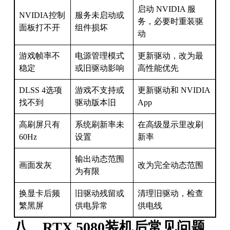
启动 NVIDIA 服
NVIDIA控制
服务未启动或
务，必要时重装驱
面板打不开
组件损坏
动
游戏帧率不
电源管理模式
更新驱动，改为最
稳定
或旧驱动影响
高性能优先
DLSS 4选项
游戏不支持或
更新驱动和 NVIDIA
找不到
驱动版本旧
App
高刷屏只有
系统刷新率未
在高级显示里改刷
60Hz
设置
新率
输出动态范围
画面发灰
改为完全动态范围
为有限
换显卡后频
旧驱动残留或
清理旧驱动，检查
繁黑屏
供电异常
供电线
八、RTX 5080装机后常见问题