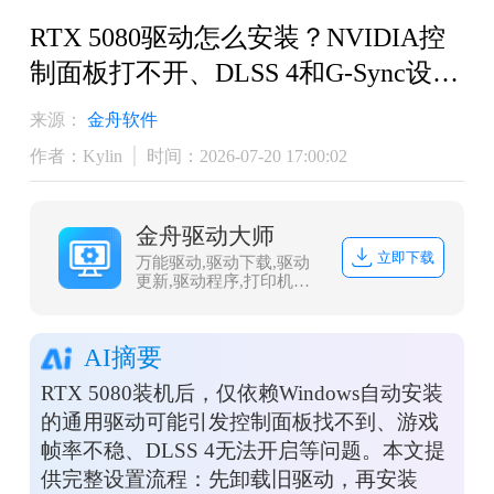
RTX 5080驱动怎么安装？NVIDIA控
制面板打不开、DLSS 4和G-Sync设置
教程
来源：
金舟软件
作者：Kylin
时间：2026-07-20 17:00:02
金舟驱动大师
立即下载
万能驱动,驱动下载,驱动
更新,驱动程序,打印机驱
动,dll修复
AI摘要
RTX 5080装机后，仅依赖Windows自动安装
的通用驱动可能引发控制面板找不到、游戏
帧率不稳、DLSS 4无法开启等问题。本文提
供完整设置流程：先卸载旧驱动，再安装