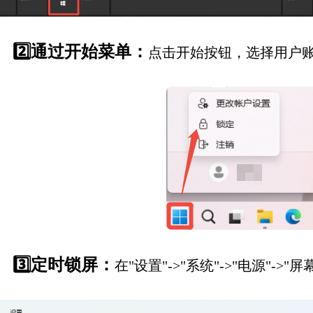
2️⃣通过开始菜单：
点击开始按钮，选择用户账
3️⃣定时锁屏：
在"设置"->"系统"->"电源"-