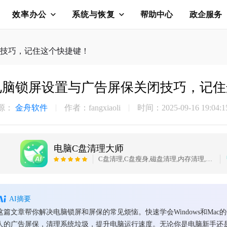
效率办公
系统与恢复
帮助中心
政企服务
技巧，记住这个快捷键！
电脑锁屏设置与广告屏保关闭技巧，记住
源：
金舟软件
作者：fangxiaoli
时间：2025-09-16 19:04:1
电脑C盘清理大师
C盘清理,C盘瘦身,磁盘清理,内存清理,大文件搬家,微信QQ专清,QQ专清
AI摘要
这篇文章帮你解决电脑锁屏和屏保的常见烦恼。快速学会Windows和Ma
人的广告屏保，清理系统垃圾，提升电脑运行速度。无论你是电脑新手还