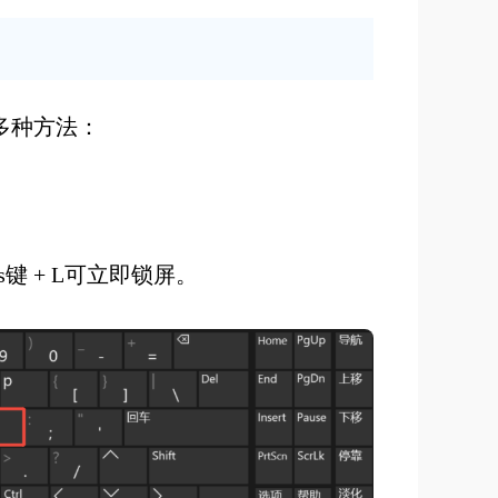
多种方法：
ws键 + L可立即锁屏。