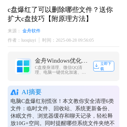
​c盘爆红了可以删除哪些文件？送你
扩大c盘技巧【附原理方法】
来源：
金舟软件
作者：luoqiuyi
时间：2025-08-28 09:56:05
金舟Windows优化大师
立即下
C盘瘦身清理、微信QQ清
载
理、电脑一键优化加速、浏
览器缓存清理，大文件搬
家，一款轻量而强大的系统
优化工具，轻松解决C盘爆
AI摘要
红问题
电脑C盘爆红别慌张！本文教你安全清理6类
文件：临时文件、回收站、系统更新备份、
休眠文件、浏览器缓存和聊天记录，轻松释
放10G+空间。同时提醒哪些系统文件夹绝不