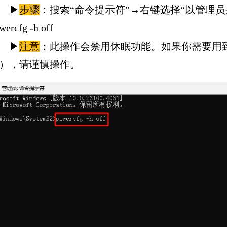
▶
步骤
：搜索“命令提示符”→右键选择“以管理
wercfg -h off‌
▶
注意
：此操作会禁用休眠功能。如果你需要用到
），请谨慎操作。