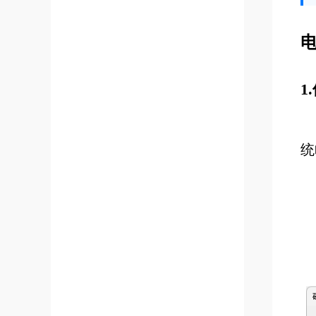
电
1
统