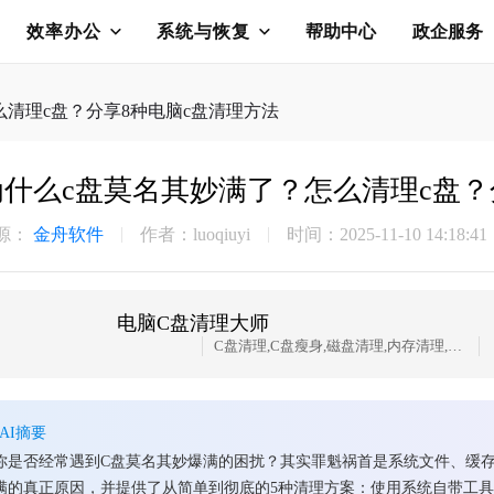
效率办公
系统与恢复
帮助中心
政企服务
么清理c盘？分享8种电脑c盘清理方法
为什么c盘莫名其妙满了？怎么清理c盘？
源：
金舟软件
作者：luoqiuyi
时间：2025-11-10 14:18:41
电脑C盘清理大师
C盘清理,C盘瘦身,磁盘清理,内存清理,大文件搬家,微信QQ专清,QQ专清
AI摘要
你是否经常遇到C盘莫名其妙爆满的困扰？其实罪魁祸首是系统文件、缓
满的真正原因，并提供了从简单到彻底的5种清理方案：使用系统自带工