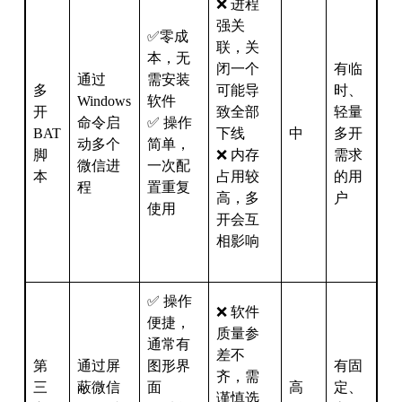
❌ 进程
强关
✅零成
联，关
本，无
闭一个
有临
通过
需安装
多
可能导
时、
Windows
软件
开
致全部
轻量
命令启
✅ 操作
BAT
下线
中
多开
动多个
简单，
脚
❌ 内存
需求
微信进
一次配
本
占用较
的用
程
置重复
高，多
户
使用
开会互
相影响
✅ 操作
❌ 软件
便捷，
质量参
通常有
差不
第
通过屏
图形界
有固
齐，需
三
蔽微信
面
高
定、
谨慎选