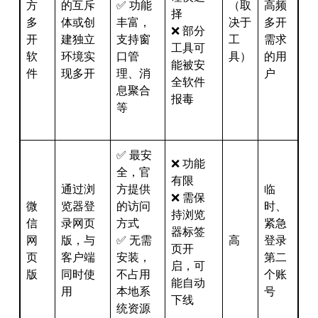
方
的互斥
✅ 功能
（取
高频
择
多
体或创
丰富，
决于
多开
❌ 部分
开
建独立
支持窗
工
需求
工具可
软
环境实
口管
具）
的用
能被安
件
现多开
理、消
户
全软件
息聚合
报毒
等
✅ 最安
❌ 功能
全，官
有限
通过浏
方提供
临
❌ 需保
微
览器登
的访问
时、
持浏览
信
录网页
方式
紧急
器标签
网
版，与
✅ 无需
高
登录
页开
页
客户端
安装，
第二
启，可
版
同时使
不占用
个账
能自动
用
本地系
号
下线
统资源