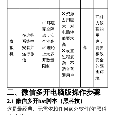
❌ 资源
IT能
占用巨
✅ 环境
力较
大，对
完全隔
强的
电脑性
在虚拟
离，安
用
能要求
虚
系统中
全性高
户，
高
拟
安装并
✅ 理论
高
需要
❌ 设置
机
运行微
上无多
极致
过程复
信
开数量
安全
杂，不
限制
的隔
适合普
离环
通用户
境
二、微信多开电脑版操作步骤
2.1 微信多开bat脚本（黑科技）
这是最经典、无需依赖任何额外软件的"黑科