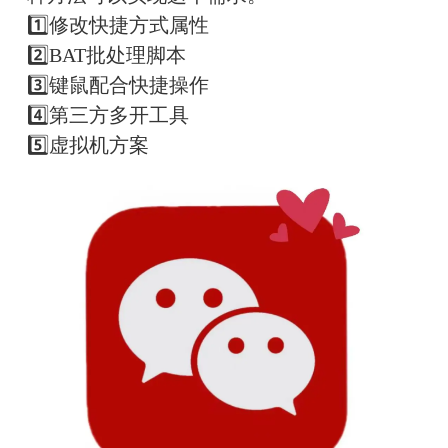
1️⃣修改快捷方式属性
2️⃣BAT批处理脚本
3️⃣键鼠配合快捷操作
4️⃣第三方多开工具
5️⃣虚拟机方案