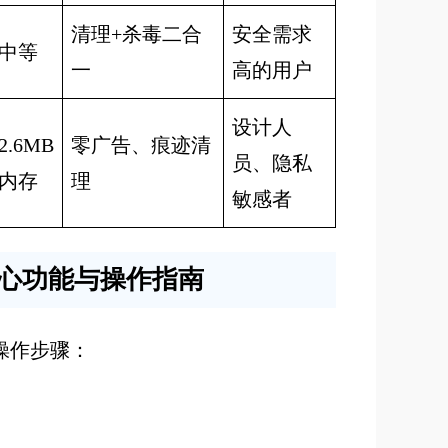
清理+杀毒二合
安全需求
中等
一
高的用户
设计人
2.6MB
零广告、痕迹清
员、隐私
内存
理
敏感者
心功能与操作指南
操作步骤：