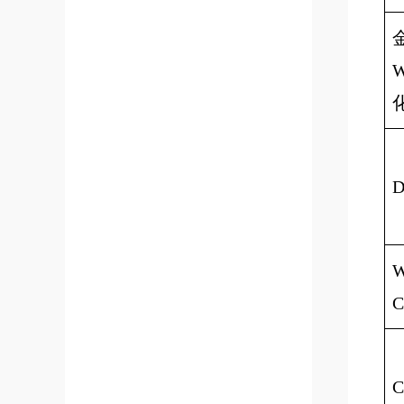
W
D
W
C
C