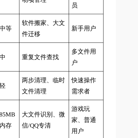
员
软件搬家、大文
中等
新手用户
件迁移
多文件用
中
重复文件查找
户
两步清理、临时
快速操作
轻
文件清理
需求者
游戏玩
85MB
大文件识别、微
家、普通
内存
信/QQ专清
用户