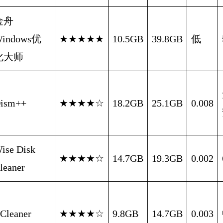
金舟
indows优
★★★★★
10.5GB
39.8GB
低
化大师
ism++
★★★★☆
18.2GB
25.1GB
0.008
ise Disk
★★★★☆
14.7GB
19.3GB
0.002
leaner
Cleaner
★★★★☆
9.8GB
14.7GB
0.003