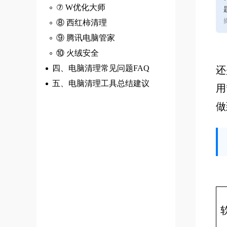
⑦ W优化大师
⑧ 西红柿清理
⑨ 腾讯电脑管家
⑩ 火绒安全
四、电脑清理常见问题FAQ
还
五、电脑清理工具总结建议
用
做