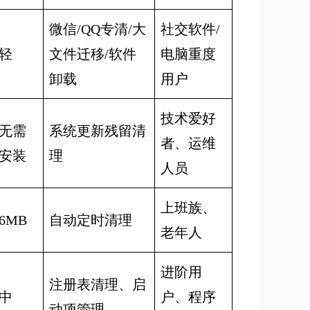
微信/QQ专清/大
社交软件/
轻
文件迁移/软件
电脑重度
卸载
用户
技术爱好
无需
系统更新残留清
者、运维
安装
理
人员
上班族、
6MB
自动定时清理
老年人
进阶用
注册表清理、启
中
户、程序
动项管理