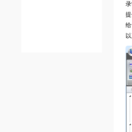
录
提
给
以