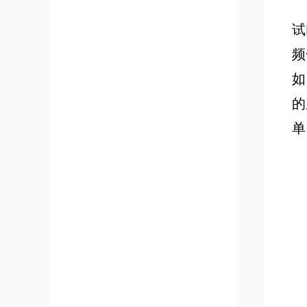
试
频
如
的
单