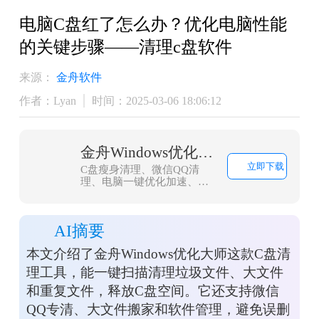
电脑C盘红了怎么办？优化电脑性能
的关键步骤——清理c盘软件
来源：
金舟软件
作者：Lyan
时间：2025-03-06 18:06:12
金舟Windows优化大师
立即下载
C盘瘦身清理、微信QQ清
理、电脑一键优化加速、浏
览器缓存清理，大文件搬
家，一款轻量而强大的系统
优化工具，轻松解决C盘爆
AI摘要
红问题
本文介绍了金舟Windows优化大师这款C盘清
理工具，能一键扫描清理垃圾文件、大文件
和重复文件，释放C盘空间。它还支持微信
QQ专清、大文件搬家和软件管理，避免误删