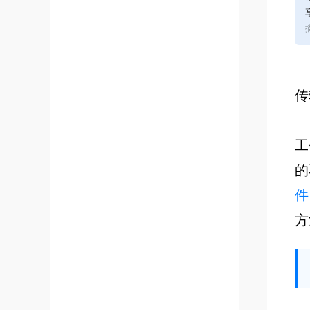
传
工
的
件
方