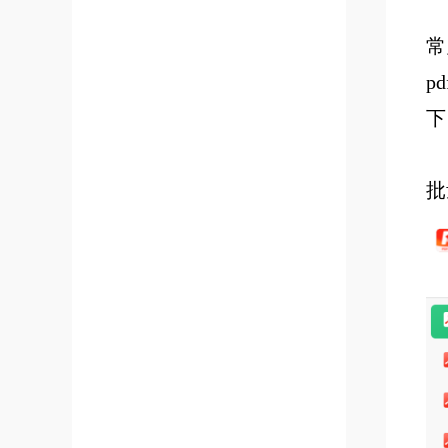
常
p
下
批