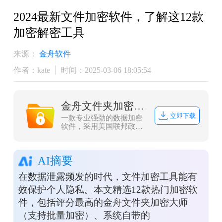
2024最新文件加密软件，了解这12款
加密解密工具
来源：
金舟软件
作者：kate
时间：2025-03-06 18:05:54
金舟文件夹加密大师
立即下载
一款专业强劲的数据加密
软件，采用美国联邦政府
的一种区块加密标准-AES
加密，加密速度快、安全
性高、资源消耗低，不仅
AI摘要
拥有文件（夹）加密、解
密、打开等功能，而且本
在数据泄露频发的时代，文件加密工具能有
地加密/解密，更安全，更
高效，同时界面简洁，操
效保护个人隐私。本文精选12款热门加密软
作方便，一用即会，让金
件，包括评分最高的金舟文件夹加密大师
舟文件夹加密大师成为您
文件(夹)加密的好帮手！
（支持批量加密）、系统自带的