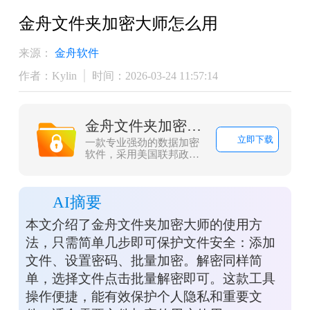
金舟文件夹加密大师怎么用
来源：
金舟软件
作者：Kylin
时间：2026-03-24 11:57:14
金舟文件夹加密大师
立即下载
一款专业强劲的数据加密
软件，采用美国联邦政府
的一种区块加密标准-AES
加密，加密速度快、安全
性高、资源消耗低，不仅
AI摘要
拥有文件（夹）加密、解
密、打开等功能，而且本
本文介绍了金舟文件夹加密大师的使用方
地加密/解密，更安全，更
高效，同时界面简洁，操
法，只需简单几步即可保护文件安全：添加
作方便，一用即会，让金
文件、设置密码、批量加密。解密同样简
舟文件夹加密大师成为您
文件(夹)加密的好帮手！
单，选择文件点击批量解密即可。这款工具
操作便捷，能有效保护个人隐私和重要文