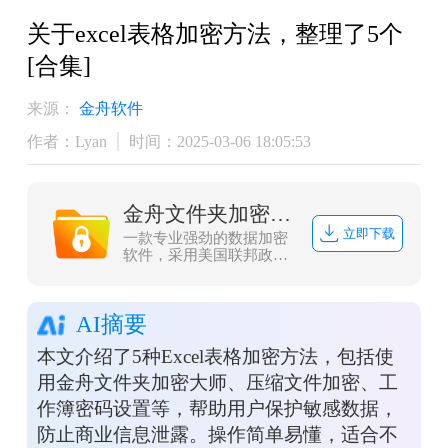
关于excel表格加密方法，整理了5个
[合集]
来源：
金舟软件
作者：Lyan
时间：2025-03-06 18:05:53
金舟文件夹加密大师
立即下载
一款专业强劲的数据加密
软件，采用美国联邦政府
的一种区块加密标准-AES
加密，加密速度快、安全
性高、资源消耗低，不仅
AI摘要
拥有文件（夹）加密、解
密、打开等功能，而且本
本文介绍了5种Excel表格加密方法，包括使
地加密/解密，更安全，更
高效，同时界面简洁，操
用金舟文件夹加密大师、压缩文件加密、工
作方便，一用即会，让金
作簿密码设置等，帮助用户保护敏感数据，
舟文件夹加密大师成为您
文件(夹)加密的好帮手！
防止商业信息泄露。操作简单易懂，适合不